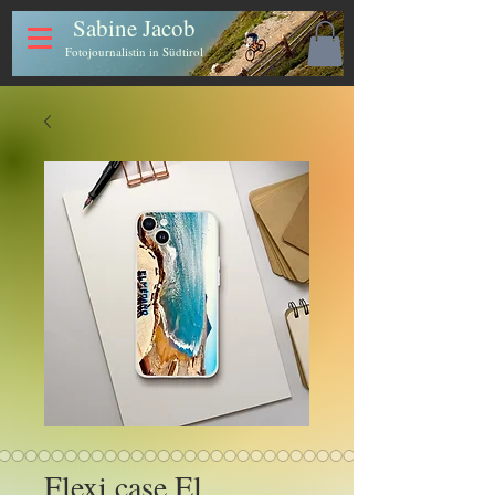
Sabine Jacob
Fotojournalistin in Südtirol
Flexi case El