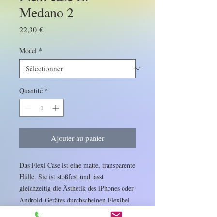
Medano 2
Prix
22,30 €
Model
*
Quantité
*
Ajouter au panier
Das Flexi Case ist eine matte, transparente 
Hülle. Sie ist stoßfest und lässt 
gleichzeitig die Ästhetik des iPhones oder 
Android-Gerätes durchscheinen.Flexibel 
und reißfestLanglebige SchutzschichtMatt 