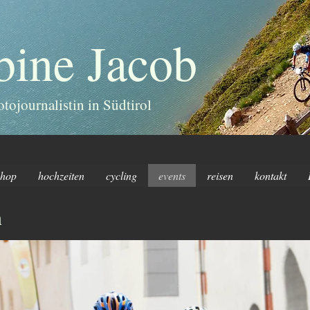
bine Jacob
otojournalistin in Südtirol
shop
hochzeiten
cycling
events
reisen
kontakt
n