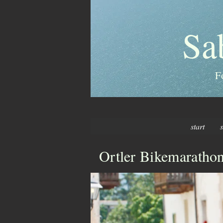
Sa
F
start
Ortler Bikemaratho