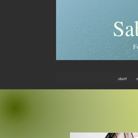
Sa
F
start