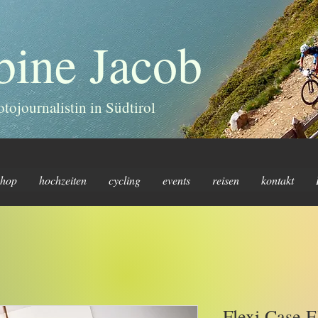
bine Jacob
otojournalistin in Südtirol
shop
hochzeiten
cycling
events
reisen
kontakt
Flexi Case 