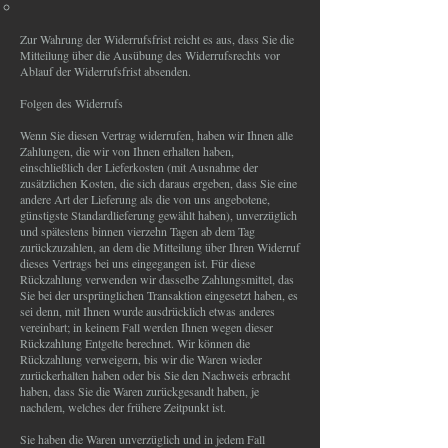
Zur Wahrung der Widerrufsfrist reicht es aus, dass Sie die
Mitteilung über die Ausübung des Widerrufsrechts vor
Ablauf der Widerrufsfrist absenden.
Folgen des Widerrufs
Wenn Sie diesen Vertrag widerrufen, haben wir Ihnen alle
Zahlungen, die wir von Ihnen erhalten haben,
einschließlich der Lieferkosten (mit Ausnahme der
zusätzlichen Kosten, die sich daraus ergeben, dass Sie eine
andere Art der Lieferung als die von uns angebotene,
günstigste Standardlieferung gewählt haben), unverzüglich
und spätestens binnen vierzehn Tagen ab dem Tag
zurückzuzahlen, an dem die Mitteilung über Ihren Widerruf
dieses Vertrags bei uns eingegangen ist. Für diese
Rückzahlung verwenden wir dasselbe Zahlungsmittel, das
Sie bei der ursprünglichen Transaktion eingesetzt haben, es
sei denn, mit Ihnen wurde ausdrücklich etwas anderes
vereinbart; in keinem Fall werden Ihnen wegen dieser
Rückzahlung Entgelte berechnet. Wir können die
Rückzahlung verweigern, bis wir die Waren wieder
zurückerhalten haben oder bis Sie den Nachweis erbracht
haben, dass Sie die Waren zurückgesandt haben, je
nachdem, welches der frühere Zeitpunkt ist.
Sie haben die Waren unverzüglich und in jedem Fall