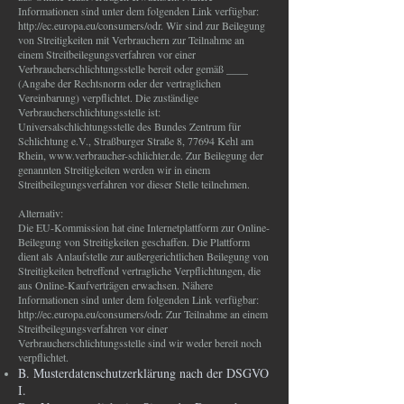
Informationen sind unter dem folgenden Link verfügbar:
http://ec.europa.eu/consumers/odr.
Wir sind zur Beilegung
von Streitigkeiten mit Verbrauchern zur Teilnahme an
einem Streitbeilegungsverfahren vor einer
Verbraucherschlichtungsstelle bereit oder gemäß ____
(Angabe der Rechtsnorm oder der vertraglichen
Vereinbarung) verpflichtet. Die zuständige
Verbraucherschlichtungsstelle ist:
Universalschlichtungsstelle des Bundes Zentrum für
Schlichtung e.V., Straßburger Straße 8, 77694 Kehl am
Rhein,
www.verbraucher-schlichter.de
. Zur Beilegung der
genannten Streitigkeiten werden wir in einem
Streitbeilegungsverfahren vor dieser Stelle teilnehmen.
Alternativ:
Die EU-Kommission hat eine Internetplattform zur Online-
Beilegung von Streitigkeiten geschaffen. Die Plattform
dient als Anlaufstelle zur außergerichtlichen Beilegung von
Streitigkeiten betreffend vertragliche Verpflichtungen, die
aus Online-Kaufverträgen erwachsen. Nähere
Informationen sind unter dem folgenden Link verfügbar:
http://ec.europa.eu/consumers/odr. Zur Teilnahme an einem
Streitbeilegungsverfahren vor einer
Verbraucherschlichtungsstelle sind wir weder bereit noch
verpflichtet.
B. Musterdatenschutzerklärung nach der DSGVO
I.