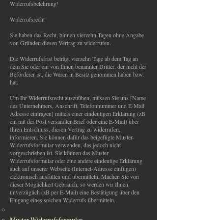
Widerrufsbelehrung¹
Widerrufsrecht
Sie haben das Recht, binnen vierzehn Tagen ohne Angabe
von Gründen diesen Vertrag zu widerrufen.
Die Widerrufsfrist beträgt vierzehn Tage ab dem Tag an
dem Sie oder ein von Ihnen benannter Dritter, der nicht der
Beförderer ist, die Waren in Besitz genommen haben bzw.
hat.
Um Ihr Widerrufsrecht auszuüben, müssen Sie uns [Name
des Unternehmers, Anschrift, Telefonnummer und E-Mail
Adresse eintragen] mittels einer eindeutigen Erklärung (zB
ein mit der Post versandter Brief oder eine E-Mail) über
Ihren Entschluss, diesen Vertrag zu widerrufen,
informieren. Sie können dafür das beigefügte Muster-
Widerrufsformular verwenden, das jedoch nicht
vorgeschrieben ist. Sie können das Muster-
Widerrufsformular oder eine andere eindeutige Erklärung
auch auf unserer Webseite (Internet-Adresse einfügen)
elektronisch ausfüllen und übermitteln. Machen Sie von
dieser Möglichkeit Gebrauch, so werden wir Ihnen
unverzüglich (zB per E-Mail) eine Bestätigung über den
Eingang eines solchen Widerrufs übermitteln.
Muster-Widerrufsformular