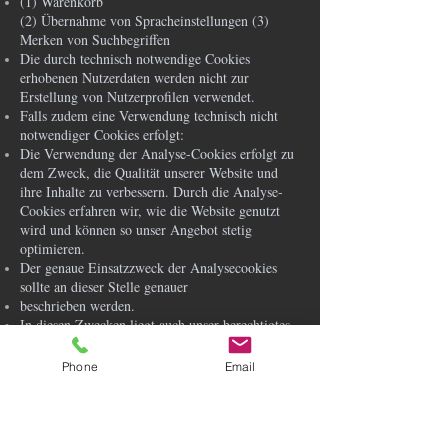
(1) Warenkorb
(2) Übernahme von Spracheinstellungen (3)
Merken von Suchbegriffen
Die durch technisch notwendige Cookies
erhobenen Nutzerdaten werden nicht zur
Erstellung von Nutzerprofilen verwendet.
Falls zudem eine Verwendung technisch nicht
notwendiger Cookies erfolgt:
Die Verwendung der Analyse-Cookies erfolgt zu
dem Zweck, die Qualität unserer Website und
ihre Inhalte zu verbessern. Durch die Analyse-
Cookies erfahren wir, wie die Website genutzt
wird und können so unser Angebot stetig
optimieren.
Der genaue Einsatzzweck der Analysecookies
sollte an dieser Stelle genauer
beschrieben werden.
In diesen Zwecken liegt auch unser berechtigtes
Interesse in der Verarbeitung der
personenbezogenen Daten nach Art. 6 Abs. 1 lit.
Phone
Email
f DSGVO.
e) Dauer der Speicherung, Widerspruchs- und
Beseitigungsmöglichkeit
Cookies werden auf dem Rechner des Nutzers