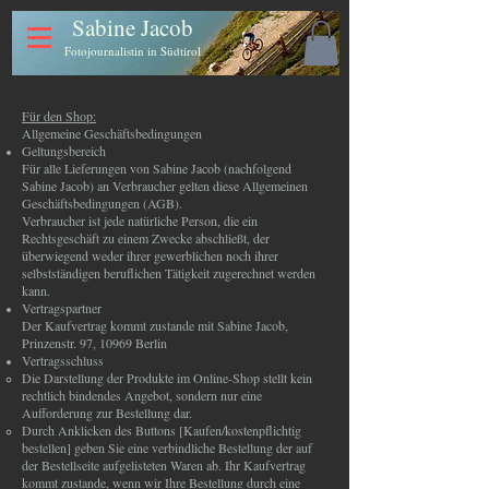
Sabine Jacob
Fotojournalistin in Südtirol
Für den Shop:
Allgemeine Geschäftsbedingungen
Geltungsbereich
Für alle Lieferungen von Sabine Jacob (nachfolgend
Sabine Jacob) an Verbraucher gelten diese Allgemeinen
Geschäftsbedingungen (AGB).
Verbraucher ist jede natürliche Person, die ein
Rechtsgeschäft zu einem Zwecke abschließt, der
überwiegend weder ihrer gewerblichen noch ihrer
selbstständigen beruflichen Tätigkeit zugerechnet werden
kann.
Vertragspartner
Der Kaufvertrag kommt zustande mit Sabine Jacob,
Prinzenstr. 97, 10969 Berlin
Vertragsschluss
Die Darstellung der Produkte im Online-Shop stellt kein
rechtlich bindendes Angebot, sondern nur eine
Aufforderung zur Bestellung dar.
Durch Anklicken des Buttons [Kaufen/kostenpflichtig
bestellen] geben Sie eine verbindliche Bestellung der auf
der Bestellseite aufgelisteten Waren ab. Ihr Kaufvertrag
kommt zustande, wenn wir Ihre Bestellung durch eine