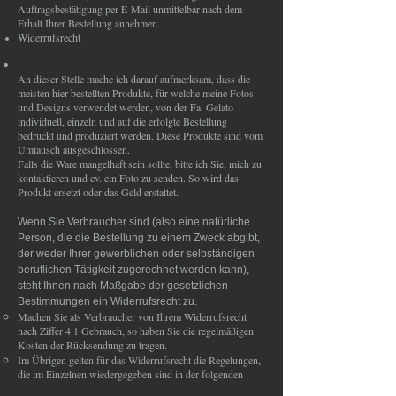
Auftragsbestätigung per E-Mail unmittelbar nach dem
Erhalt Ihrer Bestellung annehmen.
Widerrufsrecht
​An dieser Stelle mache ich darauf aufmerksam, dass die
meisten hier bestellten Produkte, für welche meine Fotos
und Designs verwendet werden, von der Fa. Gelato
individuell, einzeln und auf die erfolgte Bestellung
bedruckt und produziert werden. Diese Produkte sind vom
Umtausch ausgeschlossen.
Falls die Ware mangelhaft sein sollte, bitte ich Sie, mich zu
kontaktieren und ev. ein Foto zu senden. So wird das
Produkt ersetzt oder das Geld erstattet.
Wenn Sie Verbraucher sind (also eine natürliche
Person, die die Bestellung zu einem Zweck abgibt,
der weder Ihrer gewerblichen oder selbständigen
beruflichen Tätigkeit zugerechnet werden kann),
steht Ihnen nach Maßgabe der gesetzlichen
Bestimmungen ein Widerrufsrecht zu.
Machen Sie als Verbraucher von Ihrem Widerrufsrecht
nach Ziffer 4.1 Gebrauch, so haben Sie die regelmäßigen
Kosten der Rücksendung zu tragen.
Im Übrigen gelten für das Widerrufsrecht die Regelungen,
die im Einzelnen wiedergegeben sind in der folgenden