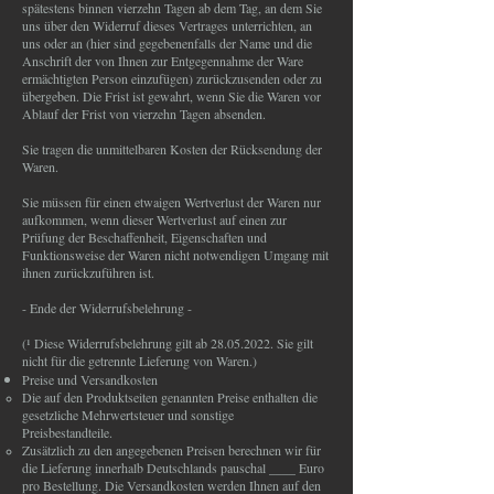
spätestens binnen vierzehn Tagen ab dem Tag, an dem Sie
uns über den Widerruf dieses Vertrages unterrichten, an
uns oder an (hier sind gegebenenfalls der Name und die
Anschrift der von Ihnen zur Entgegennahme der Ware
ermächtigten Person einzufügen) zurückzusenden oder zu
übergeben. Die Frist ist gewahrt, wenn Sie die Waren vor
Ablauf der Frist von vierzehn Tagen absenden.
Sie tragen die unmittelbaren Kosten der Rücksendung der
Waren.
Sie müssen für einen etwaigen Wertverlust der Waren nur
aufkommen, wenn dieser Wertverlust auf einen zur
Prüfung der Beschaffenheit, Eigenschaften und
Funktionsweise der Waren nicht notwendigen Umgang mit
ihnen zurückzuführen ist.
- Ende der Widerrufsbelehrung -
(¹ Diese Widerrufsbelehrung gilt ab 28.05.2022. Sie gilt
nicht für die getrennte Lieferung von Waren.)
Preise und Versandkosten
Die auf den Produktseiten genannten Preise enthalten die
gesetzliche Mehrwertsteuer und sonstige
Preisbestandteile.
Zusätzlich zu den angegebenen Preisen berechnen wir für
die Lieferung innerhalb Deutschlands pauschal ____ Euro
pro Bestellung. Die Versandkosten werden Ihnen auf den