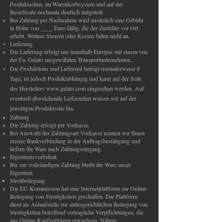
Produktseiten, im Warenkorbsystem und auf der
Bestellseite nochmals deutlich mitgeteilt.
Bei Zahlung per Nachnahme wird zusätzlich eine Gebühr
in Höhe von ____ Euro fällig, die der Zusteller vor Ort
erhebt. Weitere Steuern oder Kosten fallen nicht an.
Lieferung
Die Lieferung erfolgt nur innerhalb Europas mit einem von
der Fa. Gelato ausgewählten Transportunternehmen..
Die Produktions und Lieferzeit beträgt normalerweise 8
Tage, ist jedoch Produktabhängig und kann auf der Seite
des Herstellers
www.gelato.com
eingesehen werden. Auf
eventuell abweichende Lieferzeiten weisen wir auf der
jeweiligen Produktseite hin.
Zahlung
Die Zahlung erfolgt per Vorkasse.
Bei Auswahl der Zahlungsart Vorkasse nennen wir Ihnen
unsere Bankverbindung in der Auftragsbestätigung und
liefern die Ware nach Zahlungseingang.
Eigentumsvorbehalt
Bis zur vollständigen Zahlung bleibt die Ware unser
Eigentum.
Streitbeilegung
Die EU-Kommission hat eine Internetplattform zur Online-
Beilegung von Streitigkeiten geschaffen. Die Plattform
dient als Anlaufstelle zur außergerichtlichen Beilegung von
Streitigkeiten betreffend vertragliche Verpflichtungen, die
aus Online-Kaufverträgen erwachsen. Nähere